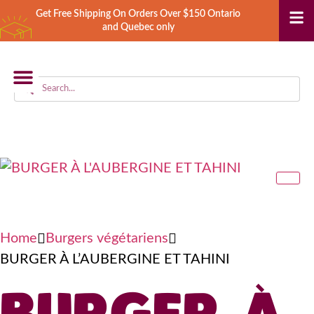
Get Free Shipping On Orders Over $150 Ontario
and Quebec only
STORE LOCATOR
Home
Burgers végétariens
BURGER À L’AUBERGINE ET TAHINI