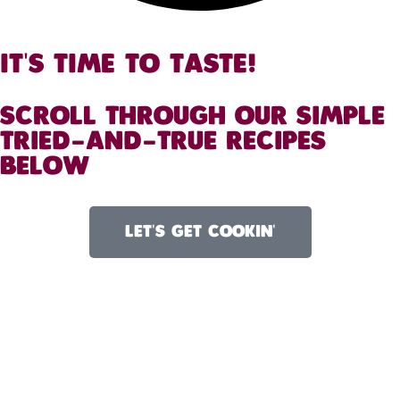
IT'S TIME TO TASTE!
SCROLL THROUGH OUR SIMPLE
TRIED-AND-TRUE RECIPES
BELOW
LET'S GET COOKIN'
we’re
OUR
PRODUCTS
FOOD
STORY
SERVICE
social
INGREDIENTS
CAREERS
STORE