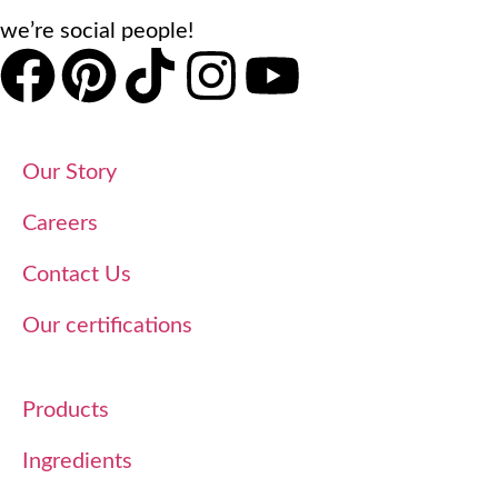
we’re social people!
Les casinos français se distinguent par une palette
de jeux spécifiquement encadrée par la loi. Les
jeux de table traditionnels occupent une place
centrale : roulette française et anglaise, blackjack,
Our Story
baccara, et poker sous diverses variantes. La
roulette française, avec son tapis unique et ses
Careers
règles particulières comme la mise en prison,
Contact Us
constitue l’emblème historique des établissements
hexagonaux. Contrairement aux casinos américains
Our certifications
ou asiatiques qui privilégient les machines à sous,
les établissements français maintiennent un
Products
équilibre entre jeux de table et appareils
automatiques.
Ingredients