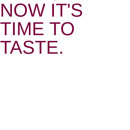
NOW IT'S
ainsi que dans l’agglomération parisienne sous
conditions particulières. Cette restriction
TIME TO
territoriale, héritée du décret-loi de 1907, explique
pourquoi la France compte environ 200 casinos
TASTE.
terrestres, concentrés principalement sur les côtes
et dans les stations de montagne.
L’Autorité Nationale des Jeux (ANJ), créée en 2020
pour remplacer l’ARJEL, supervise l’ensemble du
secteur avec une rigueur exemplaire. Cette
instance veille au respect des normes de sécurité,
à la lutte contre le blanchiment d’argent et à la
protection des joueurs vulnérables. Les exploitants
doivent obtenir une licence d’exploitation délivrée
par le ministère de l’Intérieur, renouvelable tous