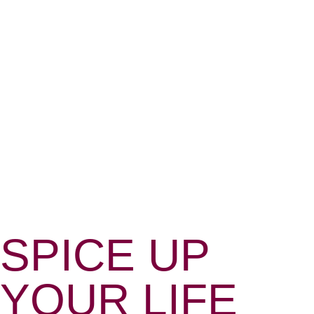
PAR
CASINARA
La France possède une tradition séculaire dans le
domaine des jeux d’argent, façonnée par une
législation unique et une culture du divertissement
raffinée. Depuis l’ouverture des premiers
établissements au XIXe siècle dans les stations
thermales et balnéaires, les casinos français ont
SPICE UP
développé des caractéristiques distinctives qui les
différencient de leurs homologues internationaux.
YOUR LIFE
Casinara, plateforme d’analyse spécialisée dans