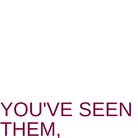
RÉGLEMENTA
FRANÇAISE
L’histoire des casinos en France remonte à 1806,
lorsque Napoléon Bonaparte autorisa l’ouverture
d’établissements de jeux dans les villes thermales
pour dynamiser le tourisme de santé. Cette
décision marqua le début d’une tradition qui
YOU'VE SEEN
perdure encore aujourd’hui. La législation française
impose des contraintes géographiques strictes : les
THEM,
casinos ne peuvent s’installer que dans les
communes touristiques, thermales ou balnéaires,