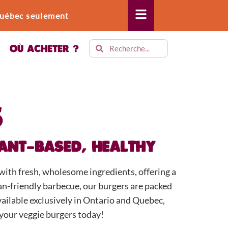
 Québec seulement
OÙ ACHETER ?
S
LANT-BASED, HEALTHY
with fresh, wholesome ingredients, offering a
an-friendly barbecue, our burgers are packed
vailable exclusively in Ontario and Quebec,
 your veggie burgers today!