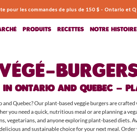
uite pour les commandes de plus de 150 $ - Ontario et
RCHÉ
PRODUITS
RECETTES
NOTRE HISTOIRE
VÉGÉ-BURGER
 IN ONTARIO AND QUEBEC – P
io and Quebec? Our plant-based veggie burgers are crafted 
her you need a quick, nutritious meal or are planning a veg
ans, vegetarians, and anyone exploring plant-based diets. A
 delicious and sustainable choice for your next meal. Order