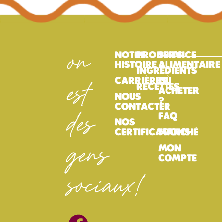
on
NOTRE
PRODUITS
SERVICE
HISTOIRE
ALIMENTAIRE
INGRÉDIENTS
CARRIÈRES
OÙ
est
RECETTES
ACHETER
NOUS
?
CONTACTER
des
FAQ
NOS
CERTIFICATIONS
MARCHÉ
gens
MON
COMPTE
sociaux!