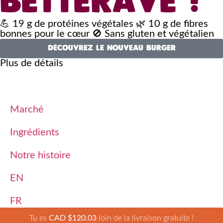
BETTERAVE !
💪 19 g de protéines végétales 🌿 10 g de fibres
bonnes pour le cœur 🚫 Sans gluten et végétalien
DÉCOUVREZ LE NOUVEAU BURGER
Plus de détails
Marché
Ingrédients
Notre histoire
EN
FR
Tu es
CAD $
120.03
loin de la livraison gratuite !