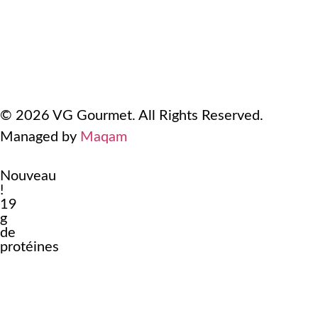
Conditions d'utilisation
Politique de remboursement et de retour
Politique de confidentialité
© 2026 VG Gourmet. All Rights Reserved.
Managed by
Maqam
Nouveau
!
19
g
de
protéines