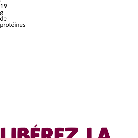
!
19
g
de
protéines
LIBÉREZ LA